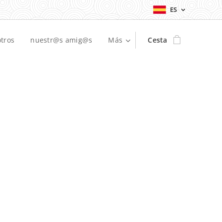
ES
tros
nuestr@s amig@s
Más
Cesta