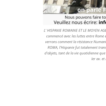
Pregunte por Visitas para FAMILIAS co
pouvos faire tous les TOURS EN FRANÇA
. -La romanisation de la péninsule ibér
L' HISPANIE ROMAINE ET LE MOYEN AGE .
Carthage, les guerres dites puniques. 
commencé avec les luttes entre Rome e
s'est développée. A partir de ce triomp
verrons comment la résistance Numanti
collection est constituée d'une grande di
ROMA, l'Hispanie fut totalement trans
monumentaux, datés principalement entre 
d'objets, tant de la vie quotidienne q
les plus importantes de l'Empire romain (
Ier av. et
Sont également incluses quelques pièc
sculpture