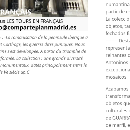
numantina 
partir de e
La colecci
n niños disfrutaconarte@hotmail.com --- Nous
objetos, t
IS.- B) L' HISPANIE ROMAINE ET LE MOYEN AGE
fechados fu
ique a commencé avec les luttes entre Rome et
 -La romanisation de la péninsule ibérique a
---------De
Nous verrons comment la résistance Numantine
t Carthage, les guerres dites puniques. Nous
representa
he, l'Hispanie fut totalement transformée. La
ne s'est développée. A partir du triomphe de
reinantes d
versité d'objets, tant de la vie quotidienne que
formée. La collection : une grande diversité
Antoninos 
le Ier et le Ve siècle av. dynasties régnantes
ue monumentaux, datés principalement entre le
Julio-Claudios, Flavios, Antoninos ou Severos).
excepciona
 le Ve siècle ap.C
es exceptionnelles d'Italie, telles que des
mosaicos
s, des mosaïques
Acabamos e
transforma
objetos qu
culturales 
de GUARRAZ
de marfil, 