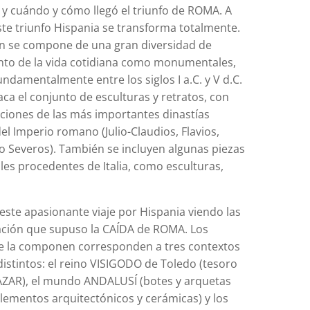
y cuándo y cómo llegó el triunfo de ROMA. A
ste triunfo Hispania se transforma totalmente.
ón se compone de una gran diversidad de
anto de la vida cotidiana como monumentales,
ndamentalmente entre los siglos I a.C. y V d.C.
staca el conjunto de esculturas y retratos, con
ciones de las más importantes dinastías
el Imperio romano (Julio-Claudios, Flavios,
o Severos). También se incluyen algunas piezas
les procedentes de Italia, como esculturas,
ste apasionante viaje por Hispania viendo las
ción que supuso la CAÍDA de ROMA. Los
e la componen corresponden a tres contextos
distintos: el reino VISIGODO de Toledo (tesoro
AR), el mundo ANDALUSÍ (botes y arquetas
elementos arquitectónicos y cerámicas) y los